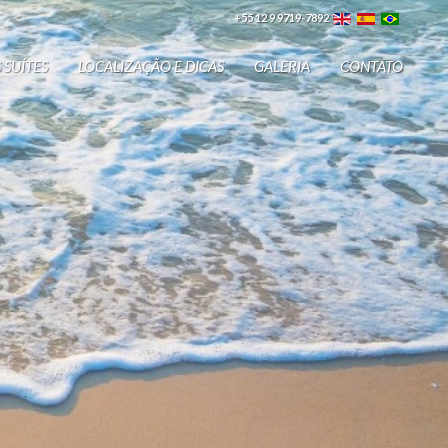
+55 12 9 9719-7892
 SUÍTES
LOCALIZAÇÃO E DICAS
GALERIA
CONTATO
R!”