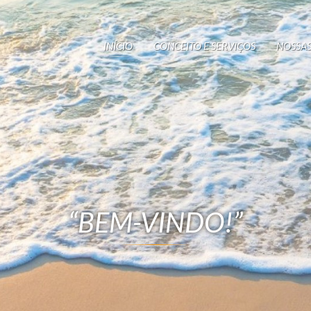
INÍCIO
CONCEITO E SERVIÇOS
NOSSAS
“BEM-VINDO!”
M LUGAR PARA SE DIVERTI